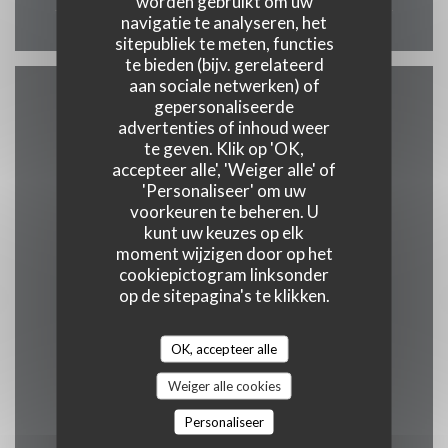
worden gebruikt om uw
navigatie te analyseren, het
sitepubliek te meten, functies
te bieden (bijv. gerelateerd
aan sociale netwerken) of
gepersonaliseerde
Toegang
advertenties of inhoud weer
te geven. Klik op 'OK,
accepteer alle', 'Weiger alle' of
'Personaliseer' om uw
Ondergrondse
voorkeuren te beheren. U
capitole 500m
kunt uw keuzes op elk
moment wijzigen door op het
cookiepictogram linksonder
Bike station
op de sitepagina's te klikken.
100m
OK, accepteer alle
Bus
Jeanne d'arc 500m
Weiger alle cookies
Personaliseer
Parkeren