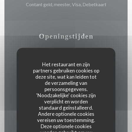
Contant geld, meester, Visa, Debetkaart
Openingstijden
Het restaurant en zijn
Maandag
partners gebruiken cookies op
Gesloten
deze site, wat kan leiden tot
de verzameling van
persoonsgegevens.
Din
-
Zat
'Noodzakelijke' cookies zijn
08:00 - 20:00
verplicht en worden
standaard geïnstalleerd.
Andere optionele cookies
Zondag
vereisen uw toestemming.
Deze optionele cookies
Gesloten