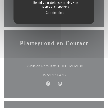
place du capitole 200m
Beleid voor de bescherming van
persoonsgegevens
Cookiebeleid
Plattegrond en Contact
((opent in een 
36 rue de Rémusat 31000 Toulouse
05 61 12 04 17
Facebook ((opent in een nieuw 
Instagram ((opent in een 