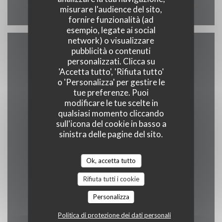
misurare l'audience del sito,
fornire funzionalità (ad
esempio, legate ai social
network) o visualizzare
pubblicità o contenuti
Accesso
personalizzati. Clicca su
'Accetta tutto', 'Rifiuta tutto'
o 'Personalizza' per gestire le
tue preferenze. Puoi
Metro
modificare le tue scelte in
qualsiasi momento cliccando
capitole 500m
sull'icona del cookie in basso a
sinistra delle pagine del sito.
Bike-sharing
100m
Ok, accetta tutto
Autobus
Rifiuta tutti i cookie
Jeanne d'arc 500m
Personalizza
Parcheggio
Politica di protezione dei dati personali