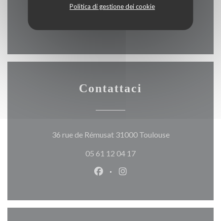
place du capitole 200m
Politica di gestione dei cookie
Contattaci
((apre una nuova
36 rue de Rémusat 31000 Toulouse
05 61 12 04 17
Facebook ((apre una nuova fines
Instagram ((apre una nuov