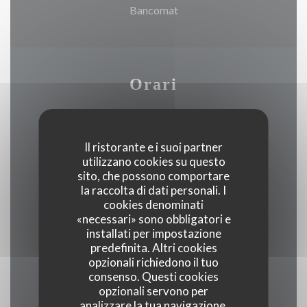
Bancomat
Orari
Il ristorante e i suoi partner
Lunedi
utilizzano cookies su questo
Chiuso
sito, che possono comportare
la raccolta di dati personali. I
cookies denominati
Mar
-
Sab
«necessari» sono obbligatori e
installati per impostazione
08:00 - 20:00
predefinita. Altri cookies
opzionali richiedono il tuo
Domenica
consenso. Questi cookies
opzionali servono per
Chiuso
analizzare la tua navigazione,