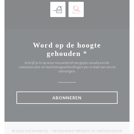
Word op de hoogte
gehouden
*
Schrijf je in op onze nieuwsbrief om gepersonaliseerde
communicatie en marketingaanbiedingen per e-mail van ons te
ontvangen.
ABONNEREN
© 2026 CHEZ MARCEL — RESTAURANT WEBSITE GECREËERD DOOR