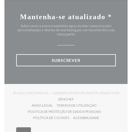
Mantenha-se atualizado
*
Subscrever a nossa newsletter para receber comunicações
personalizadas e ofertas de marketing por correio eletrónico da
nossa parte.
SUBSCREVER
© 2026 CHEZ MARCEL — WEBSITE DO RESTAURANTE CRIADO POR
((ABRE NUMA NOVA JANELA))
ZENCHEF
AVISO LEGAL
TERMOS DE UTILIZAÇÃO
((ABRE NUMA NOVA JANELA))
((ABRE NUMA NOVA JANELA))
POLÍTICA DE PROTEÇÃO DE DADOS PESSOAIS
((ABRE NUMA NOVA JANELA))
POLÍTICA DE COOKIES
ACESSIBILIDADE
((ABRE NUMA NOVA JANELA))
((ABRE NUMA NOVA JANELA