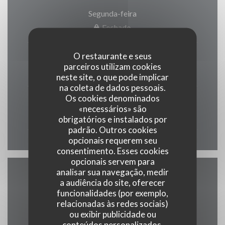
Segunda-feira
Fechado
O restaurante e seus
Ter
-
Sab
parceiros utilizam cookies
08:00 - 20:00
neste site, o que pode implicar
na coleta de dados pessoais.
Os cookies denominados
Domingo
«necessários» são
Fechado
obrigatórios e instalados por
padrão. Outros cookies
opcionais requerem seu
consentimento. Esses cookies
opcionais servem para
analisar sua navegação, medir
a audiência do site, oferecer
Acesso
funcionalidades (por exemplo,
relacionadas às redes sociais)
ou exibir publicidade ou
conteúdos personalizados.