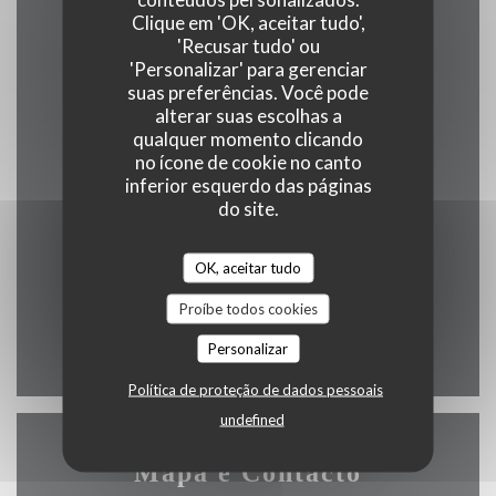
Metro
Clique em 'OK, aceitar tudo',
capitole 500m
'Recusar tudo' ou
'Personalizar' para gerenciar
Estação de bicicletas
suas preferências. Você pode
alterar suas escolhas a
100m
qualquer momento clicando
no ícone de cookie no canto
Autocarro
inferior esquerdo das páginas
Jeanne d'arc 500m
do site.
Estacionamento
OK, aceitar tudo
place du capitole 200m
Proíbe todos cookies
Personalizar
Política de proteção de dados pessoais
undefined
Mapa e Contacto