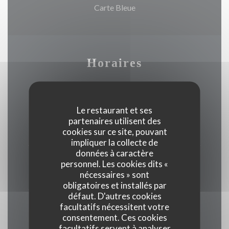
Carte Bleue
Horaires
Le restaurant et ses
Lundi
partenaires utilisent des
Fermé
cookies sur ce site, pouvant
impliquer la collecte de
données à caractère
Mar
-
Sam
personnel. Les cookies dits «
nécessaires » sont
08h00 - 20h00
obligatoires et installés par
défaut. D'autres cookies
Dimanche
facultatifs nécessitent votre
consentement. Ces cookies
Fermé
facultatifs servent à analyser