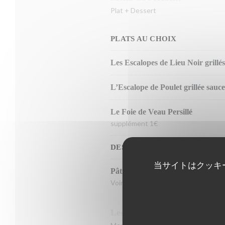
Plat + Dessert
PLATS AU CHOIX
Les Escalopes de Lieu Noir grillé
L’Escalope de Poulet grillée sauce
Le Foie de Veau Persillé
supplément 1€
DESSERT
当サイトはクッキ
Pâtisserie du Jour
Voir Vitrine
Les Formules de Marcel