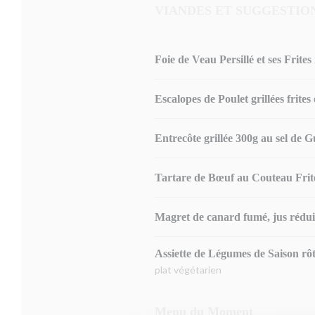
VIANDES ET SUGGESTIO
Foie de Veau Persillé et ses Frite
Escalopes de Poulet grillées frites
Entrecôte grillée 300g au sel de 
Tartare de Bœuf au Couteau Frite
Magret de canard fumé, jus réduit
Assiette de Légumes de Saison rôti
plat végétarien
Menu du Moment