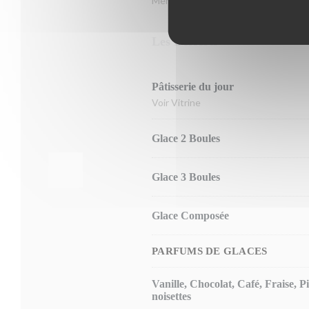
Menu Entrée du Jour + Plat du Jour 
Les Desserts
Pâtisserie du jour
Voir Vitrine
Glace 2 Boules
Glace 3 Boules
Glace Composée
PARFUMS DE GLACES
Vanille, Chocolat, Café, Fraise, 
noisettes