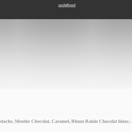
20,80€ Menu Entrée du Jour + Plat du Jour + Dessert du Jour 25€
undefined
Pistache, Menthe Chocolat, Caramel, Rhum Raisin Chocolat blanc, N