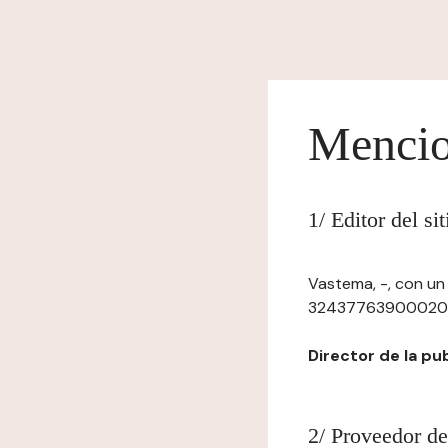
Mencio
1/ Editor del s
Vastema, -, con un 
32437763900020, con
Director de la pub
2/ Proveedor de